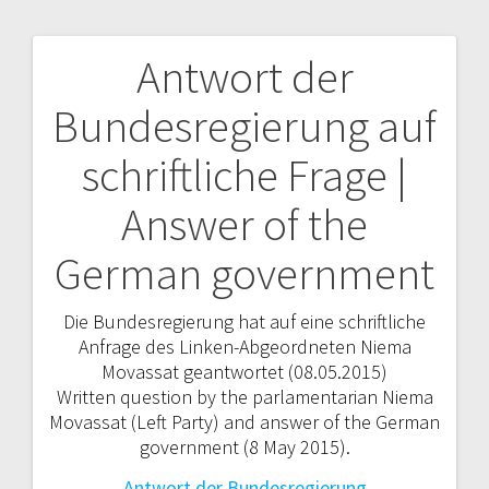
Antwort der
Beitragsnavigation
Bundesregierung auf
schriftliche Frage |
Answer of the
German government
Die Bundesregierung hat auf eine schriftliche
Anfrage des Linken-Abgeordneten Niema
Movassat geantwortet (08.05.2015)
Written question by the parlamentarian Niema
Movassat (Left Party) and answer of the German
government (8 May 2015).
Antwort der Bundesregierung