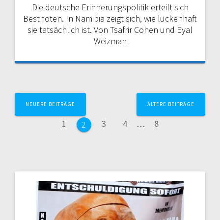
Die deutsche Erinnerungspolitik erteilt sich
Bestnoten. In Namibia zeigt sich, wie lückenhaft
sie tatsächlich ist. Von Tsafrir Cohen und Eyal
Weizman
Beitragsnavigation
NEUERE BEITRÄGE
ÄLTERE BEITRÄGE
Seite
Seite
Seite
Seite
1
3
4
…
8
Seite
2