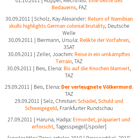
01.10.2011 | Küpper, Mechthild:
Eine Geste des
Bedauerns
, FAZ
30.09.2011 | Scholz, Kay-Alexander:
Return of Namibian
skulls highlights German colonial brutality
, Deutsche
Welle
30.09.2011 | Biermann, Ursula:
Relikte der Vorfahren
,
3SAT
30.09.2011 | Zeller, Joachim:
Reise in ein umkämpftes
Terrain
, TAZ
30.09.2011 | Beis, Elena:
Bis auf die Knochen blamiert
,
TAZ
29.09.2011 | Beis, Elena:
Der verleugnete Völkermord
,
TAZ
29.09.2011 | Selz, Christian:
Schädel, Schuld und
Schweigegeld
, Frankfurter Rundschau
27.09.2011 | Haruna, Hadija:
Ermordet, präpariert und
erforscht
, Tagesspiegel
[/spoiler]
[spoiler title=’Press articles 2010 | Presseartikel 2010′