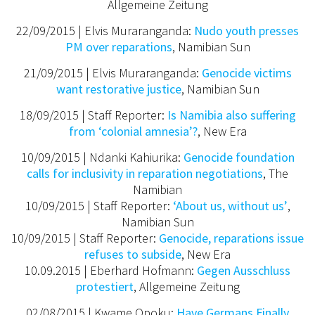
Allgemeine Zeitung
22/09/2015 | Elvis Muraranganda:
Nudo youth presses
PM over reparations
, Namibian Sun
21/09/2015 | Elvis Muraranganda:
Genocide victims
want restorative justice
, Namibian Sun
18/09/2015 | Staff Reporter:
Is Namibia also suffering
from ‘colonial amnesia’?
, New Era
10/09/2015 | Ndanki Kahiurika:
Genocide foundation
calls for inclusivity in reparation negotiations
,
The
Namibian
10/09/2015 | Staff Reporter:
‘About us, without us’
,
Namibian Sun
10/09/2015 | Staff Reporter:
Genocide, reparations issue
refuses to subside
,
New Era
10.09.2015 | Eberhard Hofmann:
Gegen Ausschluss
protestiert
,
Allgemeine Zeitung
02/08/2015 | Kwame Opoku:
Have Germans Finally