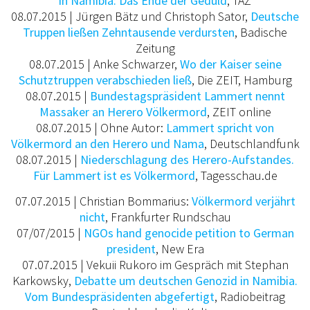
in Namibia: Das Ende der Geduld
, TAZ
08.07.2015 | Jürgen Bätz und Christoph Sator,
Deutsche
Truppen ließen Zehntausende verdursten
,
Badische
Zeitung
08.07.2015 | Anke Schwarzer,
Wo der Kaiser seine
Schutztruppen verabschieden ließ
, Die ZEIT, Hamburg
08.07.2015 |
Bundestagspräsident Lammert nennt
Massaker an Herero Völkermord
, ZEIT online
08.07.2015 | Ohne Autor:
Lammert spricht von
Völkermord an den Herero und Nama
, Deutschlandfunk
08.07.2015 |
Niederschlagung des Herero-Aufstandes.
Für Lammert ist es Völkermord
, Tagesschau.de
07.07.2015 | Christian Bommarius:
Völkermord verjährt
nicht
, Frankfurter Rundschau
07/07/2015 |
NGOs hand genocide petition to German
president
,
New Era
07.07.2015 | Vekuii Rukoro im Gespräch mit Stephan
Karkowsky,
Debatte um deutschen Genozid in Namibia.
Vom Bundespräsidenten abgefertigt
, Radiobeitrag