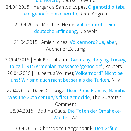
die Herero
, Deutsche Welle
24.04.2015 | Margarida Santos Lopes,
O genocídio tabu
e o genocídio esquecido
, Rede Angola
22.04.2015 | Matthias Heine,
Völkermord – eine
deutsche Erfindung
, Die Welt
21.04.2015 | Amien Idries,
Völkermord? Ja, aber
,
Aachener Zeitung
20/04/2015 | Erik Kirschbaum,
Germany, defying Turkey,
to call 1915 Armenian massacre ‘genocide’
, Reuters
20.04.2015 | Hubertus Vollmer,
Völkermord? Nicht bei
uns!
Wir sind auch nicht besser als die Türken
, NTV
18/04/2015 | David Olusoga,
Dear Pope Francis, Namibia
was the 20th century’s first genocide
, The Guardian,
Comment
18.04.2015 | Bettina Gaus,
Die Toten der Omaheke-
Wüste
, TAZ
17.04.2015 | Christophe Langenbrink,
Den Gräuel