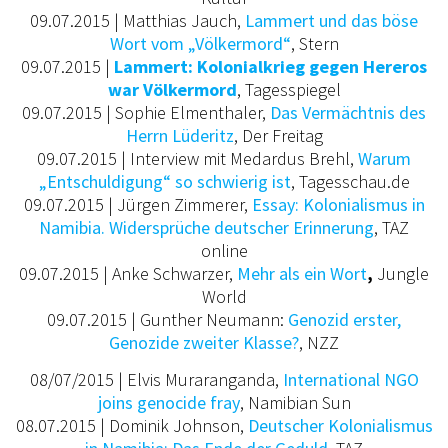
09.07.2015 | Matthias Jauch,
Lammert und das böse
Wort vom „Völkermord“
, Stern
09.07.2015 |
Lammert: Kolonialkrieg gegen Hereros
war Völkermord
, Tagesspiegel
09.07.2015 | Sophie Elmenthaler,
Das Vermächtnis des
Herrn Lüderitz
, Der Freitag
09.07.2015 | Interview mit Medardus Brehl,
Warum
„Entschuldigung“ so schwierig ist
, Tagesschau.de
09.07.2015 | Jürgen Zimmerer,
Essay: Kolonialismus in
Namibia. Widersprüche deutscher Erinnerung
, TAZ
online
09.07.2015 | Anke Schwarzer,
Mehr als ein Wort
,
Jungle
World
09.07.2015 | Gunther Neumann:
Genozid erster,
Genozide zweiter Klasse?
, NZZ
08/07/2015 | Elvis Muraranganda,
International NGO
joins genocide fray
, Namibian Sun
08.07.2015 | Dominik Johnson,
Deutscher Kolonialismus