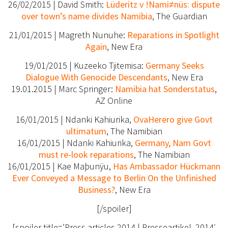
26/02/2015 | David Smith:
Lüderitz v !Nami≠nüs: dispute
over town’s name divides Namibia
, The Guardian
21/01/2015 | Magreth Nunuhe:
Reparations in Spotlight
Again
, New Era
19/01/2015 | Kuzeeko Tjitemisa:
Germany Seeks
Dialogue With Genocide Descendants
, New Era
19.01.2015 | Marc Springer:
Namibia hat Sonderstatus
,
AZ Online
16/01/2015 | Ndanki Kahiurika,
OvaHerero give Govt
ultimatum
, The Namibian
16/01/2015 | Ndanki Kahiurika,
Germany, Nam Govt
must re-look reparations
, The Namibian
16/01/2015 | Kae Maþunÿu,
Has Ambassador Hückmann
Ever Conveyed a Message to Berlin On the Unfinished
Business?
, New Era
[/spoiler]
[spoiler title=’Press articles 2014 | Presseartikel 2014′