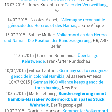
16.07.2015 | Jonas Kreienbaum:
Täler der Verzweiflung
,
TAZ
14.07.2015 | Nicolas Michel,
L’Allemagne reconnaît le
génocide des Hereros et des Namas
, Jeune Afrique
13.07.2015 | Sabine Müller:
Völkermord an den Herero
und Nama – Die Position der Bundesregierung
, HR, ARD
Berlin
11.07.2015 | Christian Bommarius:
Überfällige
Kehrtwende
, Frankfurter Rundschau
10/07/2015 | without author:
Germany set to recognize
genocide in colonial Namibia
, Al Jazeera America
10/07/2015 |
German NGO Alliance keeps genocide
torch burning
, New Era
10.07.2015 | Malte Lehming,
Bundesregierung nennt
Namibia-Massaker Völkermord: Ein spätes Stück
Wahrheit
, Der Tagesspiegel
10.07.2015 | Dominik Johnson,
Kommentar Völkermord