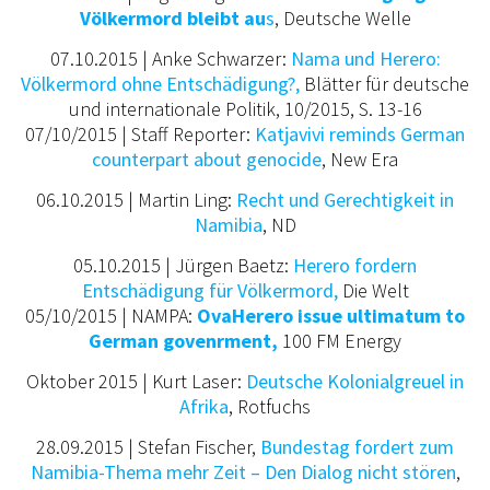
Völkermord bleibt au
s
, Deutsche Welle
07.10.2015 | Anke Schwarzer:
Nama und Herero:
Völkermord ohne Entschädigung?,
Blätter für deutsche
und internationale Politik, 10/2015, S. 13-16
07/10/2015 | Staff Reporter:
Katjavivi reminds German
counterpart about genocide
,
New Era
06.10.2015 | Martin Ling:
Recht und Gerechtigkeit in
Namibia
, ND
05.10.2015 | Jürgen Baetz:
Herero fordern
Entschädigung für Völkermord,
Die Welt
05/10/2015 | NAMPA:
OvaHerero issue ultimatum to
German govenrment,
100 FM Energy
Oktober 2015 | Kurt Laser:
Deutsche Kolonialgreuel in
Afrika
, Rotfuchs
28.09.2015 | Stefan Fischer,
Bundestag fordert zum
Namibia-Thema mehr Zeit – Den Dialog nicht stören
,