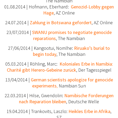
The Namibian
01.08.2014 | Hofmann, Eberhard:
Genozid-Lobby gegen
Hage
, AZ Online
24.07.2014 |
Zahlung in Botswana gefordert
, AZ Online
23/07/2014 |
SWANU promises to negotiate genocide
reparations
, The Namibian
27/06/2014 | Kangootui, Nomlhe:
Riruako’s burial to
begin today
, The Namibian
05.03.2014 | Röhling, Marc:
Koloniales Erbe in Namibia:
Charité gibt Herero-Gebeine zurück
, Der Tagesspiegel
13/04/2014 |
German scientists apologize for genocide
experiments
,
Namibian Sun
22.03.2014 | Hilse, Gwendolin:
Namibische Forderungen
nach Reparation bleiben
, Deutsche Welle
19.04.2014 | Trankovits, Laszlo:
Heikles Erbe in Afrika
,
SZ