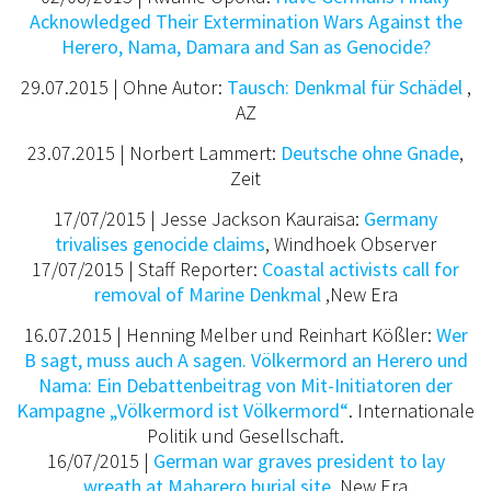
Acknowledged Their Extermination Wars Against the
Herero, Nama, Damara and San as Genocide?
29.07.2015 | Ohne Autor:
Tausch: Denkmal für Schädel
,
AZ
23.07.2015 | Norbert Lammert:
Deutsche ohne Gnade
,
Zeit
17/07/2015 | Jesse Jackson Kauraisa:
Germany
trivalises genocide claims
, Windhoek Observer
17/07/2015 | Staff Reporter:
Coastal activists call for
removal of Marine Denkmal
,New Era
16.07.2015 | Henning Melber und Reinhart Kößler:
Wer
B sagt, muss auch A sagen. Völkermord an Herero und
Nama: Ein Debattenbeitrag von Mit-Initiatoren der
Kampagne „Völkermord ist Völkermord“
. Internationale
Politik und Gesellschaft.
16/07/2015 |
German war graves president to lay
wreath at Maharero burial site
, New Era