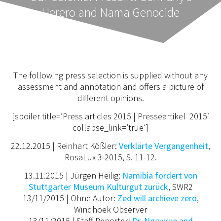
Herero and Nama Genocide
The following press selection is supplied without any
assessment and annotation and offers a picture of
different opinions.
[spoiler title=’Press articles 2015 | Presseartikel 2015′
collapse_link=’true‘]
22.12.2015 | Reinhart Kößler:
Verklärte Vergangenheit
,
RosaLux 3-2015, S. 11-12.
13.11.2015 | Jürgen Heilig:
Namibia fordert von
Stuttgarter Museum Kulturgut zurück
, SWR2
13/11/2015 | Ohne Autor:
Zed will archieve zero
,
Windhoek Observer
13/11/2015 | Staff Reporter:
Dr. Ngavirue and