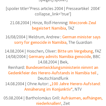
[spoiler title=’Press articles 2004 | Presseartikel 2004′
collapse_link=’true‘]
21.08.2004 | Hinze, Rolf-Henning:
Wieczorek-Zeul
begeistert Namibia
, TAZ
16/08/2004 | Meldrum, Andrew :
German minister says
sorry for genocide in Namibia
, The Guardian
14.08.2004 | Hoischen, Oliver:
Bitte um Vergebung
, FAZ
14/08/2004 |
Germany admits Namibia genocide
, BBC
14.08.2004 | Biek,
Reinhard:
Bundesentwicklungsministerin nimmt an
Gedenkfeier des Herero-Aufstands in Namibia teil
,
Deutschlandfunk
14.08.2004 | Ohne Autor:
„100 Jahre Herero-Aufstand:
Annäherung im Konjunktiv“
,
NTV
05.08.2004 | Bartholomäus Grill:
Aufräume
n, aufhängen,
niederknallen!
, Zeit