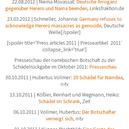
22.08.2012 | Niema Movassat:
Deutsche Arroganz
gegenüber Herero und Nama beenden
, Linksfraktion.de
23.03.2012 | Schmeller, Johanna:
Germany refuses to
acknowledge Herero massacres as genocide
, Deutsche
Welle[/spoiler]
[spoiler title=’Press articles 2011 | Presseartikel 2011′
collapse_link=’true‘]
Presseschau der namibischen Botschaft zu der
Schädelrückgabe im Oktober 2011:
Presseschau
30.10.2011 | Hubertus Vollmer:
20 Schädel für Namibia
,
n-tv
13.10.2011 | Kößler, Reinhart und Wegmann, Heiko:
Schädel im Schrank
, Zeit
06.10.2011 | Vollmer, Hubertus:
Der Botschafter
verneigt sich
, n-tv