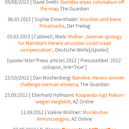
09/08/2013 | David Smith:
Namibia wipes colonialism off
the map
, The Guardian
06.03.2013 | Sophie Elmenthaler:
Knochen sind keine
Privatsache
, Der Freitag
05.03.2013 | Caldwell, Mark:
Melber: ‚German apology
for Namibia’s Herero atrocities could mean
compensation‘
, Deutsche Welle[/spoiler]
[spoiler title=’Press articles 2012 | Presseartikel 2012′
collapse_link=’true‘]
23/10/2012 | Dan Moshenberg:
Namibia: Herero women
challenge German amnesia
, The Guardian
25.09.2012 | Eberhard Hofmann:
Kaapanda rügt Rukoro
wegen Vergleich
, AZ Online
11.09.2012 | Valérie Wollner:
Moralisches
Armutszeugnis
, AZ Online