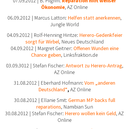
0
7.09.2012 | B. Pilgrim:
Reparation hilft weißer
Ökonomie
, AZ Online
06.09.2012 | Marcus Latton:
Helfen statt anerkennen
,
Jungle World
04.09.2012 | Rolf-Henning Hintze:
Herero-Gedenkfeier
sorgt für Wirbel
, Neues Deutschland
04.09.2012 | Margret Geitner:
Offenen Wunden eine
Chance geben
, Linksfraktion.de
03.09.3012 | Stefan Fischer:
Antwort zu Herero-Antrag
,
AZ Online
31.08.2012 | Eberhard Hofmann:
Vom „anderen
Deutschland“
,
AZ Online
30.08.2012 | Ellanie Smit:
German MP backs full
reparations
, Namibian Sun
30.08.2012 | Stefan Fischer:
Herero wollen kein Geld
, AZ
Online