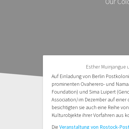
Our Col
Beitragsnavigation
Esther Muinjangue u
Auf Einladung von Berlin Postkolonia
prominenten Ovaherero- und Namaak
Foundation) und Sima Luipert (Geno
Association
)
im Dezember auf einer 
besichtigten sie auch eine Reihe v
Kulturobjekte ihrer Vorfahren aus 
Die
Veranstaltung von Rostock-Post