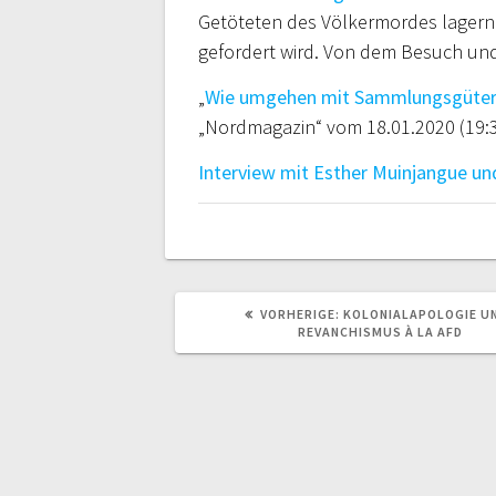
Getöteten des Völkermordes lagern 
gefordert wird. Von dem Besuch und
„
Wie umgehen mit Sammlungsgütern 
„Nordmagazin“ vom 18.01.2020 (19:3
Interview mit Esther Muinjangue un
VORHERIGER
VORHERIGE:
KOLONIALAPOLOGIE UN
BEITRAG:
REVANCHISMUS À LA AFD