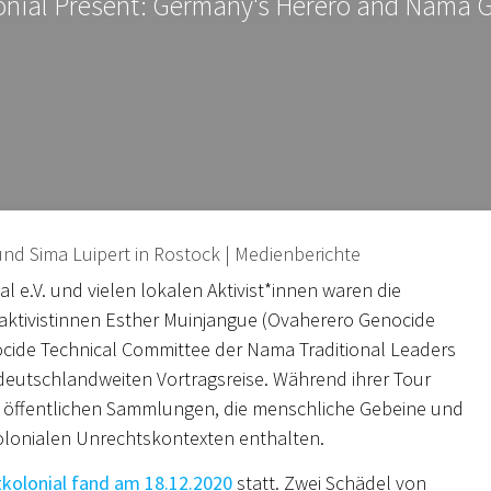
onial Present: Germany's Herero and Nama 
nd Sima Luipert in Rostock | Medienberichte
l e.V. und vielen lokalen Aktivist*innen waren die
tivistinnen Esther Muinjangue (Ovaherero Genocide
cide Technical Committee der Nama Traditional Leaders
deutschlandweiten Vortragsreise. Während ihrer Tour
on öffentlichen Sammlungen, die menschliche Gebeine und
kolonialen Unrechtskontexten enthalten.
kolonial fand am 18.12.2020
statt. Zwei Schädel von