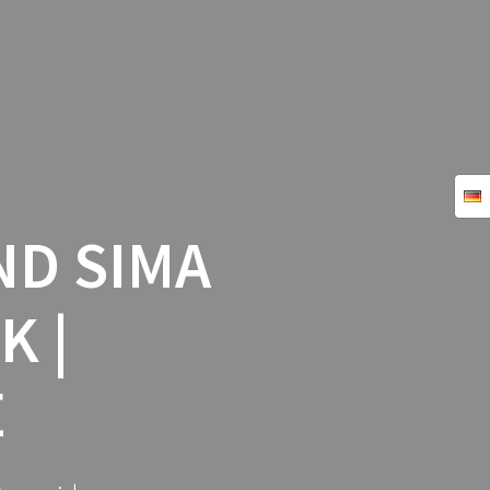
ND SIMA
K |
E