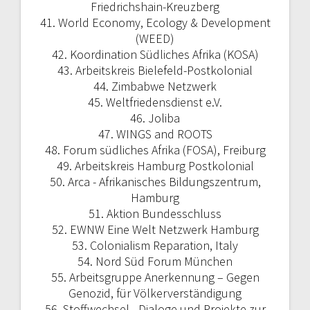
Friedrichshain-Kreuzberg
41. World Economy, Ecology & Development
(WEED)
42. Koordination Südliches Afrika (KOSA)
43. Arbeitskreis Bielefeld-Postkolonial
44. Zimbabwe Netzwerk
45. Weltfriedensdienst e.V.
46. Joliba
47. WINGS and ROOTS
48. Forum südliches Afrika (FOSA), Freiburg
49. Arbeitskreis Hamburg Postkolonial
50. Arca - Afrikanisches Bildungszentrum,
Hamburg
51. Aktion Bundesschluss
52. EWNW Eine Welt Netzwerk Hamburg
53. Colonialism Reparation, Italy
54. Nord Süd Forum München
55. Arbeitsgruppe Anerkennung – Gegen
Genozid, für Völkerverständigung
56. Stoffwechsel - Dialoge und Projekte zur