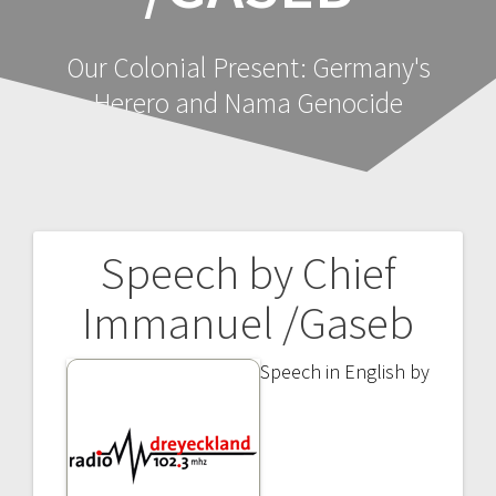
Our Colonial Present: Germany's
Herero and Nama Genocide
Speech by Chief
Beitragsnavigation
Immanuel /Gaseb
Speech in English by