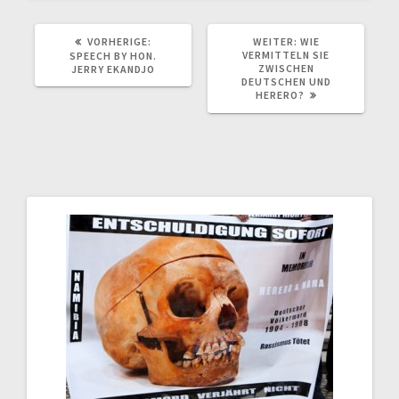
VORHERIGER
NÄCHSTER
VORHERIGE:
WEITER:
WIE
BEITRAG:
BEITRAG:
VERMITTELN SIE
SPEECH BY HON.
ZWISCHEN
JERRY EKANDJO
DEUTSCHEN UND
HERERO?